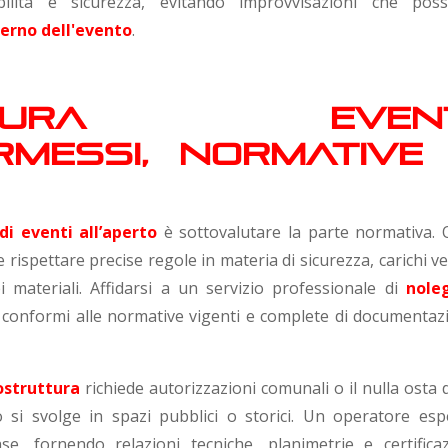
bilità e sicurezza, evitando improvvisazioni che pos
erno dell'evento
.
uttura event
rmessi, normative
i eventi all’aperto
è sottovalutare la parte normativa. 
 rispettare precise regole in materia di sicurezza, carichi v
ei materiali. Affidarsi a un servizio professionale di
nole
e conformi alle normative vigenti e complete di documentaz
ostruttura
richiede autorizzazioni comunali o il nulla osta 
o si svolge in spazi pubblici o storici. Un operatore esp
e, fornendo relazioni tecniche, planimetrie e certificaz