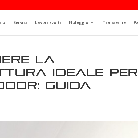
amo
Servizi
Lavori svolti
Noleggio
Transenne
P
iere la
tura ideale per
door: guida