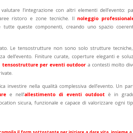
valutare l’integrazione con altri elementi dell’evento: pal
 aree ristoro e zone tecniche. Il
noleggio professional
 tutte queste componenti, creando uno spazio coeren
urato. Le tensostrutture non sono solo strutture tecniche
za dell’evento. Finiture curate, coperture eleganti e soluz
e
tensostrutture per eventi outdoor
a contesti molto dive
ivate.
ica investire nella qualità complessiva dell’evento. Un par
ure
e nell’
allestimento di eventi outdoot
è in grad
ation sicura, funzionale e capace di valorizzare ogni tip
ompila il form sottostante per iniziare a dare vita, insieme a 