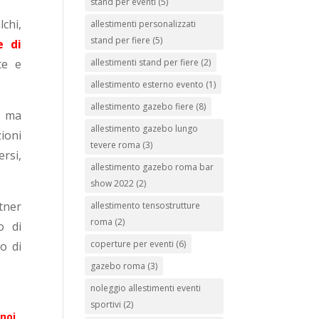
stand per eventi
(5)
chi,
allestimenti personalizzati
stand per fiere
(5)
e di
allestimenti stand per fiere
(2)
te e
allestimento esterno evento
(1)
allestimento gazebo fiere
(8)
, ma
allestimento gazebo lungo
ioni
tevere roma
(3)
rsi,
allestimento gazebo roma bar
show 2022
(2)
tner
allestimento tensostrutture
roma
(2)
o di
coperture per eventi
(6)
o di
gazebo roma
(3)
noleggio allestimenti eventi
sportivi
(2)
noi,