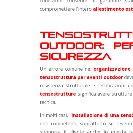
condizioni consente di garantire sta
compromettere l’intero
allestimento est
Tensostr
outdoor: pe
sicurezza
Un errore comune nell’
organizzazione d
tensostruttura per eventi outdoor
deve
resistenza strutturale e certificazioni d
tensostrutture
significa avere struttur
tecnica.
In molti casi, l’
installazione di una tens
enti competenti, soprattutto se l’event
supporta il cliente anche in questa fas