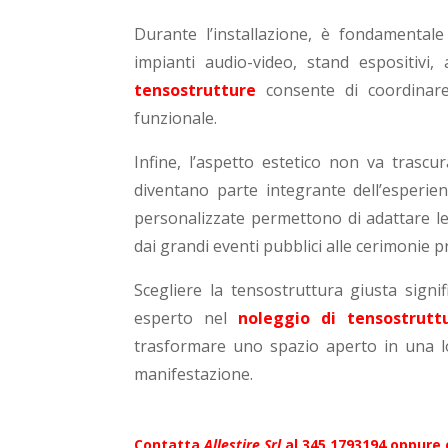
Durante l’installazione, è fondamentale 
impianti audio-video, stand espositivi,
tensostrutture
consente di coordinare
funzionale.
Infine, l’aspetto estetico non va trasc
diventano parte integrante dell’esperien
personalizzate permettono di adattare l
dai grandi eventi pubblici alle cerimonie pr
Scegliere la tensostruttura giusta signif
esperto nel
noleggio di tensostrutt
trasformare uno spazio aperto in una loc
manifestazione.
Contatta
Allestire Srl
al
345 1793194
oppure c