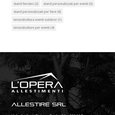
stand fieristici
(2)
stand personalizzati per eventi
(5)
stand personalizzati per fiere
(6)
tensostruttura eventi outdoor
(1)
tensostrutture per eventi
(4)
Allestire SRL