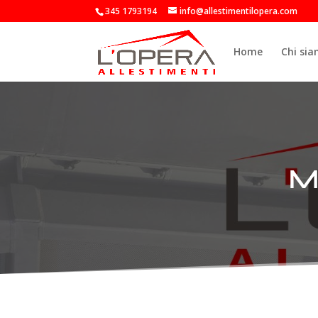
345 1793194
info@allestimentilopera.com
Home
Chi si
M