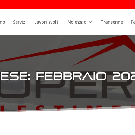
amo
Servizi
Lavori svolti
Noleggio
Transenne
P
ese:
Febbraio 20