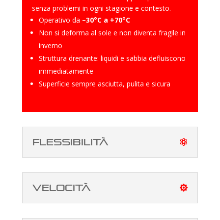
senza problemi in ogni stagione e contesto.
Operativo da
–30°C a +70°C
Non si deforma al sole e non diventa fragile in
inverno
Struttura drenante: liquidi e sabbia defluiscono
immediatamente
Superficie sempre asciutta, pulita e sicura
Flessibilità
velocità