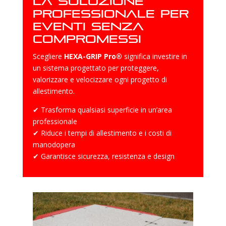
La soluzione
professionale per
eventi senza
compromessi
Scegliere
HEXA-GRIP Pro®
significa investire in
un sistema progettato per proteggere,
valorizzare e velocizzare ogni progetto di
allestimento.
✔ Trasforma qualsiasi superficie in un’area
professionale
✔ Riduce i tempi di allestimento e i costi di
manodopera
✔ Garantisce sicurezza, resistenza e design