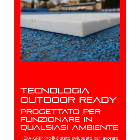
Tecnologia
Outdoor Ready
Progettato per
funzionare in
qualsiasi ambiente
HEXA-GRIP Pro® è stato sviluppato per lavorare