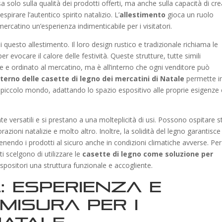
 solo sulla qualità dei prodotti offerti, ma anche sulla capacità di cr
pirare l’autentico spirito natalizio. L’
allestimento
gioca un ruolo
ercatino un’esperienza indimenticabile per i visitatori.
 questo allestimento. Il loro design rustico e tradizionale richiama le
er evocare il calore delle festività. Queste strutture, tutte simili
e ordinato al mercatino, ma è all’interno che ogni venditore può
nterno delle casette di legno dei mercatini di Natale
permette in
io piccolo mondo, adattando lo spazio espositivo alle proprie esigenze 
e versatili e si prestano a una molteplicità di usi. Possono ospitare 
orazioni natalizie e molto altro. Inoltre, la solidità del legno garantisc
nendo i prodotti al sicuro anche in condizioni climatiche avverse. Per
i scelgono di utilizzare le
casette di legno come soluzione per
espositori una struttura funzionale e accogliente.
: esperienza e
misura per i