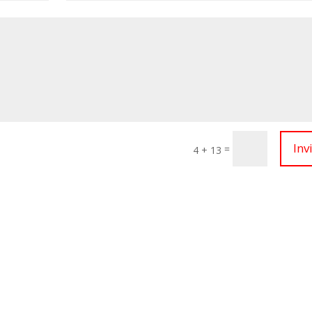
Inv
=
4 + 13