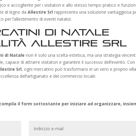
o e accogliente per i visitatori e allo stesso tempo pratico e funzion
tte di legno da
Allestire Srl
rappresenta una soluzione vantaggiosa p
o per l’allestimento di eventi natalizi.
rcatini di Natale
lità Allestire Srl
ni di Natale
non è solo una scelta estetica, ma una strategia vincen
 capace di attrarre visitatori e garantire il successo dell’evento. Con
llestire Srl
, ogni mercatino può trasformarsi in un vero e proprio vill
’eccellenza dell’artigianato e del commercio locale.
ompila il form sottostante per iniziare ad organizzare, insie