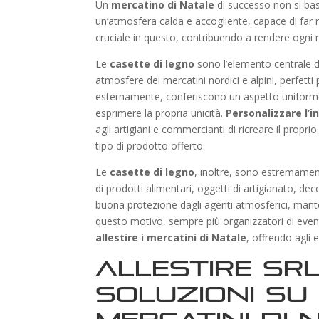
Un
mercatino di Natale
di successo non si basa
un’atmosfera calda e accogliente, capace di far res
cruciale in questo, contribuendo a rendere ogni m
Le
casette di legno
sono l’elemento centrale di
atmosfere dei mercatini nordici e alpini, perfetti p
esternamente, conferiscono un aspetto uniforme 
esprimere la propria unicità.
Personalizzare l’i
agli artigiani e commercianti di ricreare il propr
tipo di prodotto offerto.
Le
casette di legno
, inoltre, sono estremament
di prodotti alimentari, oggetti di artigianato, dec
buona protezione dagli agenti atmosferici, mante
questo motivo, sempre più organizzatori di event
allestire i mercatini di Natale
, offrendo agli 
Allestire Srl
soluzioni su 