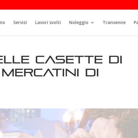
amo
Servizi
Lavori svolti
Noleggio
Transenne
P
lle casette di
 mercatini di