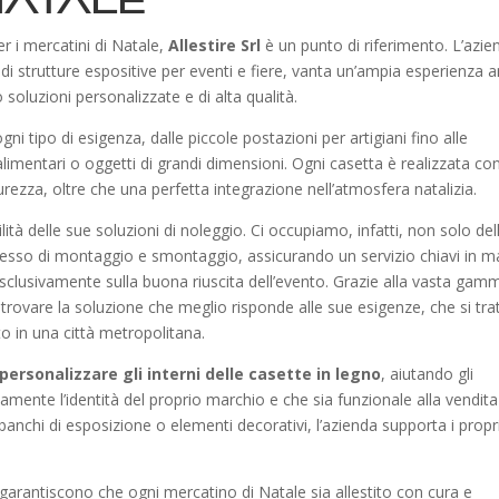
Natale
er i mercatini di Natale,
Allestire Srl
è un punto di riferimento. L’azie
 di strutture espositive per eventi e fiere, vanta un’ampia esperienza 
 soluzioni personalizzate e di alta qualità.
ni tipo di esigenza, dalle piccole postazioni per artigiani fino alle
 alimentari o oggetti di grandi dimensioni. Ogni casetta è realizzata co
urezza, oltre che una perfetta integrazione nell’atmosfera natalizia.
ilità delle sue soluzioni di noleggio. Ci occupiamo, infatti, non solo del
rocesso di montaggio e smontaggio, assicurando un servizio chiavi in 
esclusivamente sulla buona riuscita dell’evento. Grazie alla vasta gam
 trovare la soluzione che meglio risponde alle sue esigenze, che si trat
o in una città metropolitana.
personalizzare gli interni delle casette in legno
, aiutando gli
amente l’identità del proprio marchio e che sia funzionale alla vendita
, banchi di esposizione o elementi decorativi, l’azienda supporta i propr
garantiscono che ogni mercatino di Natale sia allestito con cura e