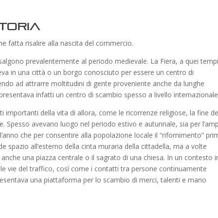
storia
iene fatta risalire alla nascita del commercio.
risalgono prevalentemente al periodo medievale. La Fiera, a quei tempi
eva in una città o un borgo conosciuto per essere un centro di
o ad attrarre moltitudini di gente proveniente anche da lunghe
ppresentava infatti un centro di scambio spesso a livello internazional
mportanti della vita di allora, come le ricorrenze religiose, la fine de
e. Spesso avevano luogo nel periodo estivo e autunnale, sia per l’am
e l’anno che per consentire alla popolazione locale il “rifornimento” pr
nde spazio all’esterno della cinta muraria della cittadella, ma a volte
nche una piazza centrale o il sagrato di una chiesa. In un contesto i
e vie del traffico, così come i contatti tra persone continuamente
appresentava una piattaforma per lo scambio di merci, talenti e mano