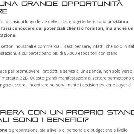
 una grande opportunità
re
i occasioni lungo le vie delle città, e oggi
le fiere sono un’
ottima
 farsi conoscere dai potenziali clienti o fornitori, ma anche un
utazione
.
ttori industriali e commerciali. Basti pensare, infatti, che solo in Ital
tazioni, a cui partecipano più di 85.000 espositori con stand
ce per promuovere i prodotti e servizi di un’azienda, non solo verso i
l mercato B2B. Queste grandi manifestazioni di settore permettono d
stringere accordi, incontrare personalmente i decision maker e buyer di
fiera con un proprio stand
i sono i benefici?
ione
e preparazione, sia a livello di personale e budget che a livello