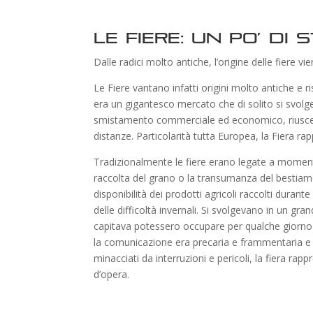
Le Fiere: un po’ di 
Dalle radici molto antiche, l’origine delle fiere v
Le Fiere vantano infatti origini molto antiche e 
era un gigantesco mercato che di solito si svolg
smistamento commerciale ed economico, riuscend
distanze. Particolarità tutta Europea, la Fiera ra
Tradizionalmente le fiere erano legate a momenti i
raccolta del grano o la transumanza del bestiam
disponibilità dei prodotti agricoli raccolti durant
delle difficoltà invernali. Si svolgevano in un gra
capitava potessero occupare per qualche giorno a
la comunicazione era precaria e frammentaria e l
minacciati da interruzioni e pericoli, la fiera r
d’opera.