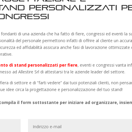
tand personalizzati p
Congressi
fondanti di una azienda che ha fatto di fiere, congressi ed eventi la s
ssionalità del personale permettono infatti di offrire al cliente un accur
 sicurezza ed affidabilità assicura anche fasi di lavorazione ottimizzate
rative.
nto di stand personalizzati per fiere
, eventi e congressi vanta inf
so ad Allestire Srl di attestarsi tra le aziende leader del settore.
era di settore e di “farti vedere” dai tuoi potenziali clienti, non pensa
tue idee circa la progettazione e personalizzazione del tuo stand!
ompila il form sottostante per iniziare ad organizzare, insie