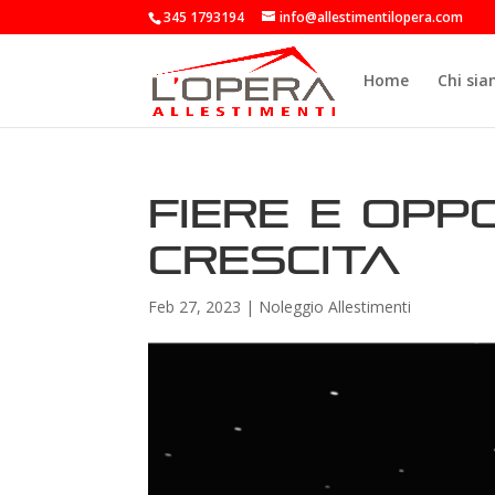
345 1793194
info@allestimentilopera.com
Home
Chi si
Fiere e opp
crescita
Feb 27, 2023
|
Noleggio Allestimenti