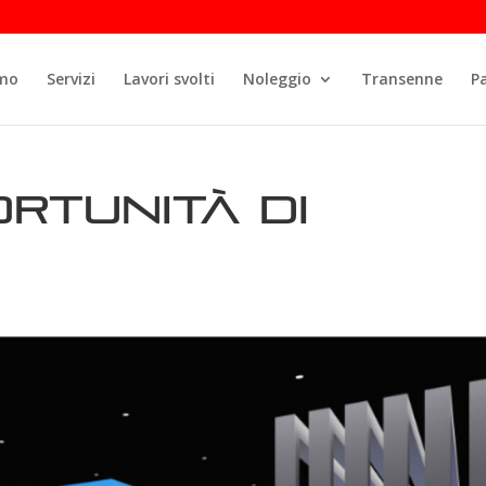
amo
Servizi
Lavori svolti
Noleggio
Transenne
P
ortunità di