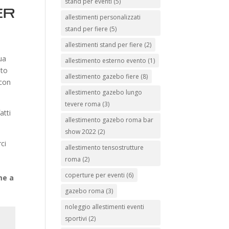
stand per eventi
(5)
er
allestimenti personalizzati
stand per fiere
(5)
allestimenti stand per fiere
(2)
ua
allestimento esterno evento
(1)
ato
allestimento gazebo fiere
(8)
 con
allestimento gazebo lungo
tevere roma
(3)
atti
allestimento gazebo roma bar
show 2022
(2)
rci
allestimento tensostrutture
roma
(2)
coperture per eventi
(6)
me a
gazebo roma
(3)
noleggio allestimenti eventi
sportivi
(2)