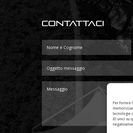
Contattaci
Per fornire 
memorizzare
tecnologie 
ID unici su 
negativament