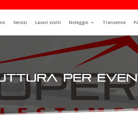
amo
Servizi
Lavori svolti
Noleggio
Transenne
P
ttura per event