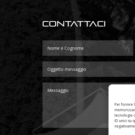
Contattaci
Per fornire 
memorizzare
tecnologie 
ID unici su 
negativament