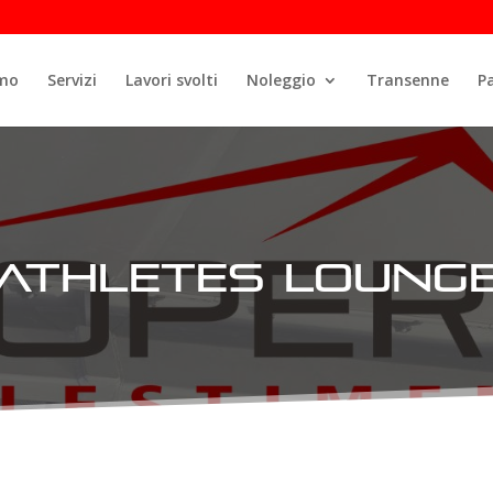
amo
Servizi
Lavori svolti
Noleggio
Transenne
P
Athletes Loung