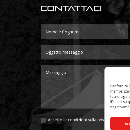
Contattaci
Per fornire 
memorizzare
tecnologie 
ID unici su 
negativament
Accetto le condizioni sulla privacy
Ac