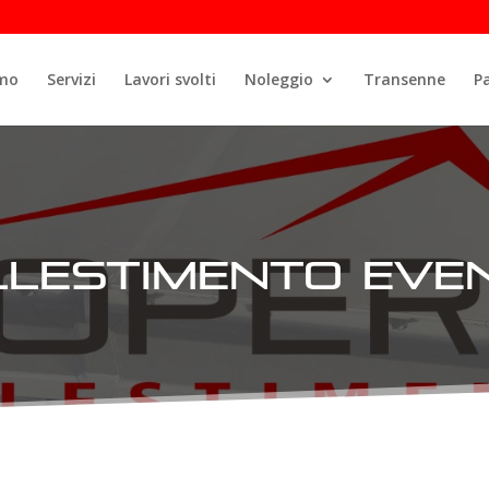
amo
Servizi
Lavori svolti
Noleggio
Transenne
P
llestimento even