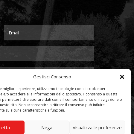
Gestisci Consenso
le migliori esperienze, utilizziamo tecnologie come i cookie per
 e/o accedere alle informazioni del dispositivo. Il consenso a queste
ci permetterà di elaborare dati come il comportamento di navigazione o
questo sito. Non acconsentire o ritirare il consenso può influire
e su alcune caratteristiche e funzioni.
Invia
=
8 + 4
cetta
Nega
Visualizza le preferenze